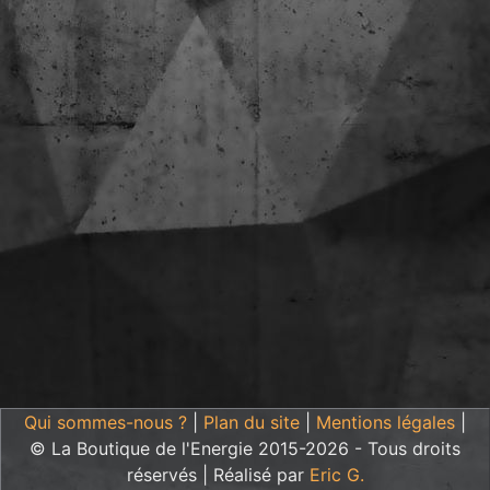
Qui sommes-nous ?
|
Plan du site
|
Mentions légales
|
© La Boutique de l'Energie 2015-2026 - Tous droits
réservés | Réalisé par
Eric G.