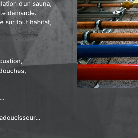
llation d’un sauna,
ute demande.
e sur tout habitat,
cuation,
, douches,
i…
, adoucisseur…