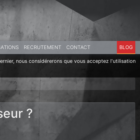
SATIONS
RECRUTEMENT
CONTACT
BLOG
dernier, nous considérerons que vous acceptez l'utilisation
seur ?