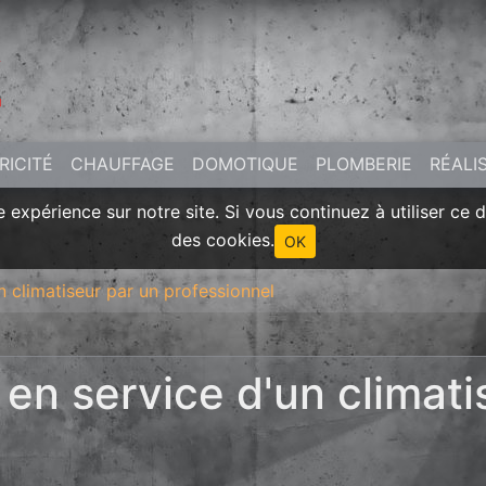
RICITÉ
CHAUFFAGE
DOMOTIQUE
PLOMBERIE
RÉALI
 expérience sur notre site. Si vous continuez à utiliser ce 
des cookies.
OK
n climatiseur par un professionnel
en service d'un climati